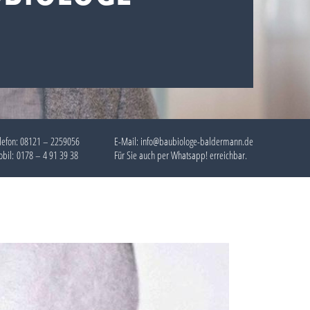
lefon:
08121 – 2259056
E-Mail: info@baubiologe-baldermann.de
bil:
0178 – 4 91 39 38
Für Sie auch per
Whatsapp!
erreichbar.