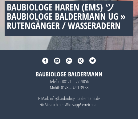
BAUBIOLOGE HAREN (EMS) ツ
BAUBIOLOGE BALDERMANN UG »
RUTENGÄNGER / WASSERADERN
BAUBIOLOGE BALDERMANN
Telefon:
08121 – 2259056
Mobil:
0178 – 4 91 39 38
E-Mail: info@baubiologe-baldermann.de
Für Sie auch per
Whatsapp!
erreichbar.