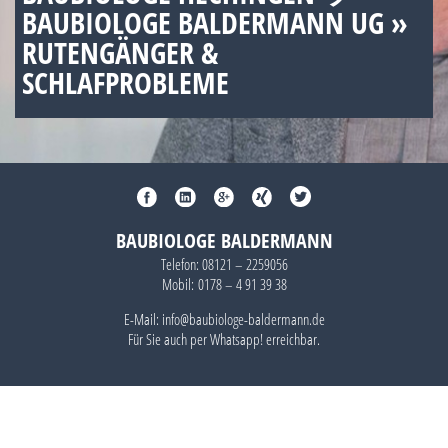
BAUBIOLOGE BALDERMANN UG »
RUTENGÄNGER &
SCHLAFPROBLEME
BAUBIOLOGE BALDERMANN
Telefon:
08121 – 2259056
Mobil:
0178 – 4 91 39 38
E-Mail: info@baubiologe-baldermann.de
Für Sie auch per
Whatsapp!
erreichbar.