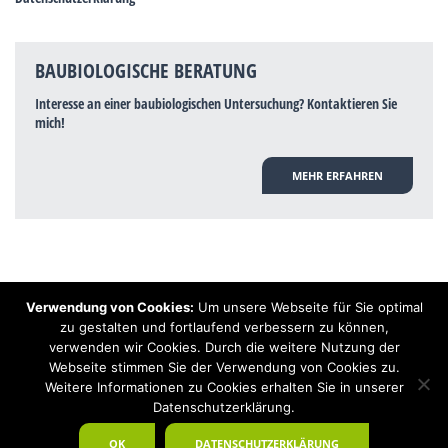
BAUBIOLOGISCHE BERATUNG
Interesse an einer baubiologischen Untersuchung? Kontaktieren Sie
mich!
MEHR ERFAHREN
Verwendung von Cookies:
Um unsere Webseite für Sie optimal
Hinweis: Trotz zahlreicher Studien, die einen Zusammenhang zwischen
zu gestalten und fortlaufend verbessern zu können,
Elektrosmog und gesundheitlichen Problemen aufzeigen, ist es von der
verwenden wir Cookies. Durch die weitere Nutzung der
praktischen Schulmedizin bisher wissenschaftlich nicht anerkannt, dass
Elektrosmog und Erdstrahlen gesundheitliche Auswirkungen haben können.
Webseite stimmen Sie der Verwendung von Cookies zu.
Ähnliches galt auch über Jahrzehnte für die Akkupunktur und die
Weitere Informationen zu Cookies erhalten Sie in unserer
Homöopathie. Sie suchen einen Baubiologen? Baubiologe Baldermnn - Ihr
Datenschutzerklärung.
Spezialist für gesunden Schlaf!
OK
DATENSCHUTZERKLÄRUNG