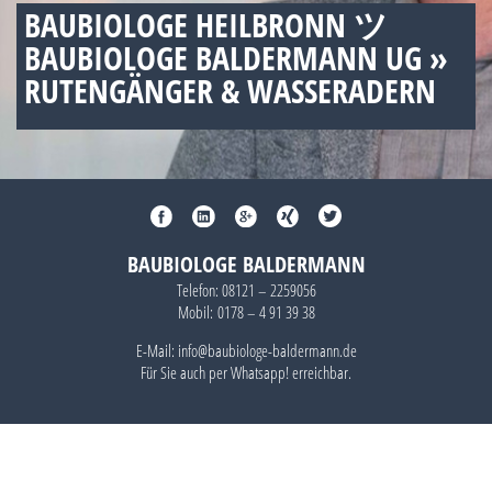
BAUBIOLOGE HEILBRONN ツ
BAUBIOLOGE BALDERMANN UG »
RUTENGÄNGER & WASSERADERN
BAUBIOLOGE BALDERMANN
Telefon:
08121 – 2259056
Mobil:
0178 – 4 91 39 38
E-Mail: info@baubiologe-baldermann.de
Für Sie auch per
Whatsapp!
erreichbar.