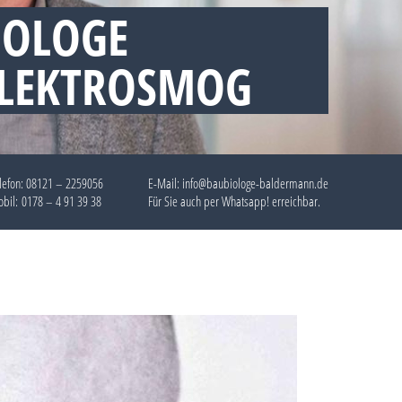
IOLOGE
ELEKTROSMOG
lefon:
08121 – 2259056
E-Mail: info@baubiologe-baldermann.de
bil:
0178 – 4 91 39 38
Für Sie auch per
Whatsapp!
erreichbar.