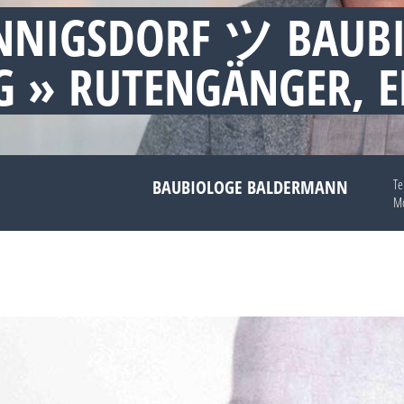
NNIGSDORF ツ BAUB
 » RUTENGÄNGER, 
BAUBIOLOGE BALDERMANN
Te
Mo