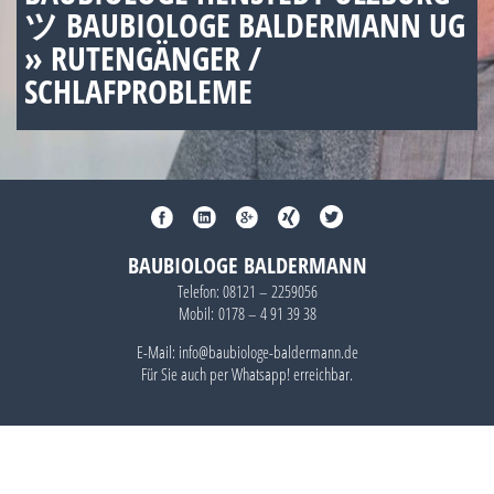
ツ BAUBIOLOGE BALDERMANN UG
» RUTENGÄNGER /
SCHLAFPROBLEME
BAUBIOLOGE BALDERMANN
Telefon:
08121 – 2259056
Mobil:
0178 – 4 91 39 38
E-Mail: info@baubiologe-baldermann.de
Für Sie auch per
Whatsapp!
erreichbar.