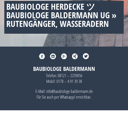
BAUBIOLOGE HERDECKE ツ
BAUBIOLOGE BALDERMANN UG »
RUTENGÄNGER, WASSERADERN
BAUBIOLOGE BALDERMANN
Telefon:
08121 – 2259056
Mobil:
0178 – 4 91 39 38
E-Mail: info@baubiologe-baldermann.de
Für Sie auch per
Whatsapp!
erreichbar.