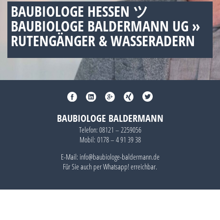
BAUBIOLOGE HESSEN ツ
BAUBIOLOGE BALDERMANN UG »
RUTENGÄNGER & WASSERADERN
BAUBIOLOGE BALDERMANN
Telefon:
08121 – 2259056
Mobil:
0178 – 4 91 39 38
E-Mail: info@baubiologe-baldermann.de
Für Sie auch per
Whatsapp!
erreichbar.