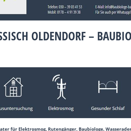
SSISCH OLDENDORF – BAUB
ater für Elektrosmog, Rutengänger, Baubiologe, Wasserader