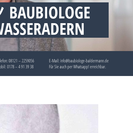
ツ BAUBIOLOGE
WASSERADERN
lefon:
08121 – 2259056
E-Mail: info@baubiologe-baldermann.de
bil:
0178 – 4 91 39 38
Für Sie auch per
Whatsapp!
erreichbar.