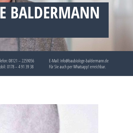
GE BALDERMANN
lefon:
08121 – 2259056
E-Mail: info@baubiologe-baldermann.de
bil:
0178 – 4 91 39 38
Für Sie auch per
Whatsapp!
erreichbar.