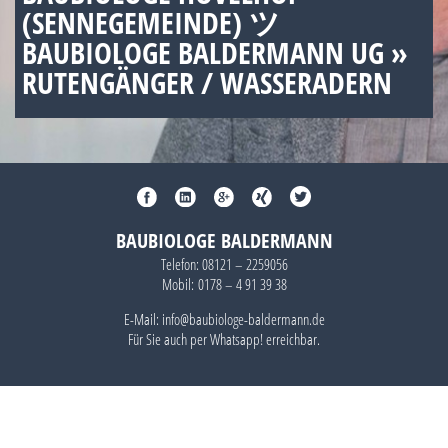
(SENNEGEMEINDE) ツ
BAUBIOLOGE BALDERMANN UG »
RUTENGÄNGER / WASSERADERN
BAUBIOLOGE BALDERMANN
Telefon:
08121 – 2259056
Mobil:
0178 – 4 91 39 38
E-Mail: info@baubiologe-baldermann.de
Für Sie auch per
Whatsapp!
erreichbar.