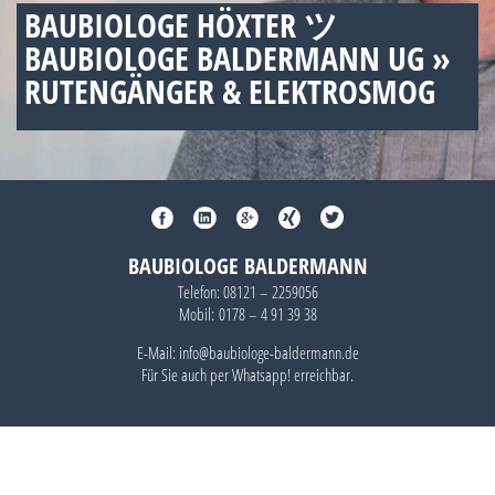
BAUBIOLOGE HÖXTER ツ
BAUBIOLOGE BALDERMANN UG »
RUTENGÄNGER & ELEKTROSMOG
BAUBIOLOGE BALDERMANN
Telefon:
08121 – 2259056
Mobil:
0178 – 4 91 39 38
E-Mail: info@baubiologe-baldermann.de
Für Sie auch per
Whatsapp!
erreichbar.