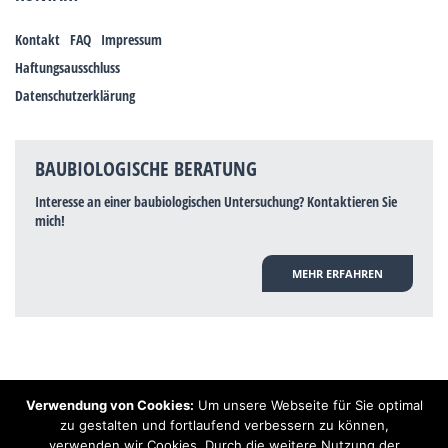
Kontakt
FAQ
Impressum
Haftungsausschluss
Datenschutzerklärung
BAUBIOLOGISCHE BERATUNG
Interesse an einer baubiologischen Untersuchung? Kontaktieren Sie
mich!
MEHR ERFAHREN
Verwendung von Cookies:
Um unsere Webseite für Sie optimal
Hinweis: Trotz zahlreicher Studien, die einen Zusammenhang zwischen
zu gestalten und fortlaufend verbessern zu können,
Elektrosmog und gesundheitlichen Problemen aufzeigen, ist es von der
verwenden wir Cookies. Durch die weitere Nutzung der
praktischen Schulmedizin bisher wissenschaftlich nicht anerkannt, dass