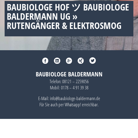
BAUBIOLOGE HOF ツ BAUBIOLOGE
BALDERMANN UG »
RUTENGÄNGER & ELEKTROSMOG
BAUBIOLOGE BALDERMANN
Telefon:
08121 – 2259056
Mobil:
0178 – 4 91 39 38
E-Mail: info@baubiologe-baldermann.de
Für Sie auch per
Whatsapp!
erreichbar.