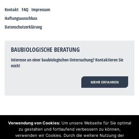
Kontakt
FAQ
Impressum
Haftungsausschluss
Datenschutzerklärung
BAUBIOLOGISCHE BERATUNG
Interesse an einer baubiologischen Untersuchung? Kontaktieren Sie
mich!
MEHR ERFAHREN
Verwendung von Cookies:
Um unsere Webseite für Sie optimal
Hinweis: Trotz zahlreicher Studien, die einen Zusammenhang zwischen
zu gestalten und fortlaufend verbessern zu können,
Elektrosmog und gesundheitlichen Problemen aufzeigen, ist es von der
verwenden wir Cookies. Durch die weitere Nutzung der
praktischen Schulmedizin bisher wissenschaftlich nicht anerkannt, dass