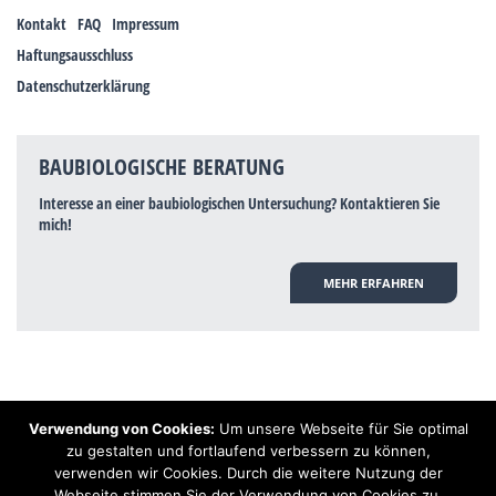
Kontakt
FAQ
Impressum
Haftungsausschluss
Datenschutzerklärung
BAUBIOLOGISCHE BERATUNG
Interesse an einer baubiologischen Untersuchung? Kontaktieren Sie
mich!
MEHR ERFAHREN
Verwendung von Cookies:
Um unsere Webseite für Sie optimal
Hinweis: Trotz zahlreicher Studien, die einen Zusammenhang zwischen
zu gestalten und fortlaufend verbessern zu können,
Elektrosmog und gesundheitlichen Problemen aufzeigen, ist es von der
verwenden wir Cookies. Durch die weitere Nutzung der
praktischen Schulmedizin bisher wissenschaftlich nicht anerkannt, dass
Elektrosmog und Erdstrahlen gesundheitliche Auswirkungen haben können.
Webseite stimmen Sie der Verwendung von Cookies zu.