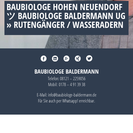
BAUBIOLOGE HOHEN NEUENDORF
ツ BAUBIOLOGE BALDERMANN UG
» RUTENGÄNGER / WASSERADERN
BAUBIOLOGE BALDERMANN
Telefon:
08121 – 2259056
Mobil:
0178 – 4 91 39 38
E-Mail: info@baubiologe-baldermann.de
Für Sie auch per
Whatsapp!
erreichbar.