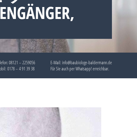
TENGÄNGER,
lefon:
08121 – 2259056
E-Mail: info@baubiologe-baldermann.de
bil:
0178 – 4 91 39 38
Für Sie auch per
Whatsapp!
erreichbar.