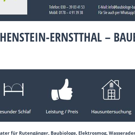
OHENSTEIN-ERNSTTHAL – BA
ater für Rutengänger, Baubiologe, Elektrosmog, Wasserader