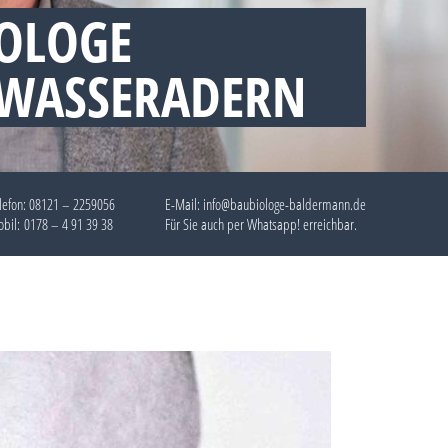
OLOGE
 WASSERADERN
lefon:
08121 – 2259056
E-Mail: info@baubiologe-baldermann.de
bil:
0178 – 4 91 39 38
Für Sie auch per
Whatsapp!
erreichbar.