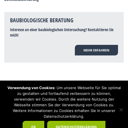
BAUBIOLOGISCHE BERATUNG
Interesse an einer baubiologischen Untersuchung? Kontaktieren Sie
mich!
MEHR ERFAHREN
Verwendung von Cookies:
Um unsere Webseite für Sie optimal
Hinweis: Trotz zahlreicher Studien, die einen Zusammenhang zwischen
zu gestalten und fortlaufend verbessern zu können,
Elektrosmog und gesundheitlichen Problemen aufzeigen, ist es von der
verwenden wir Cookies. Durch die weitere Nutzung der
praktischen Schulmedizin bisher wissenschaftlich nicht anerkannt, dass
Elektrosmog und Erdstrahlen gesundheitliche Auswirkungen haben können.
Webseite stimmen Sie der Verwendung von Cookies zu.
Ähnliches galt auch über Jahrzehnte für die Akkupunktur und die
Weitere Informationen zu Cookies erhalten Sie in unserer
Homöopathie. Sie suchen einen Baubiologen? Baubiologe Baldermnn - Ihr
Datenschutzerklärung.
Spezialist für gesunden Schlaf!
OK
DATENSCHUTZERKLÄRUNG