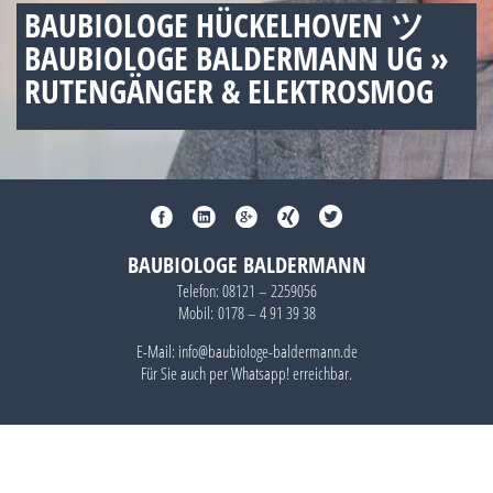
BAUBIOLOGE HÜCKELHOVEN ツ
BAUBIOLOGE BALDERMANN UG »
RUTENGÄNGER & ELEKTROSMOG
BAUBIOLOGE BALDERMANN
Telefon:
08121 – 2259056
Mobil:
0178 – 4 91 39 38
E-Mail: info@baubiologe-baldermann.de
Für Sie auch per
Whatsapp!
erreichbar.