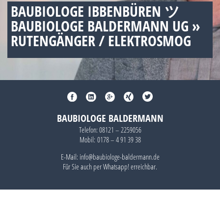
BAUBIOLOGE IBBENBÜREN ツ
BAUBIOLOGE BALDERMANN UG »
RUTENGÄNGER / ELEKTROSMOG
BAUBIOLOGE BALDERMANN
Telefon:
08121 – 2259056
Mobil:
0178 – 4 91 39 38
E-Mail: info@baubiologe-baldermann.de
Für Sie auch per
Whatsapp!
erreichbar.