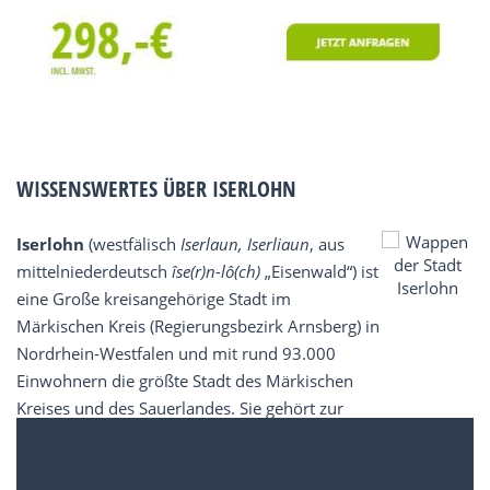
WISSENSWERTES ÜBER ISERLOHN
Iserlohn
(westfälisch
Iserlaun, Iserliaun
, aus
mittelniederdeutsch
îse(r)n-lô(ch)
„Eisenwald“) ist
eine Große kreisangehörige Stadt im
Märkischen Kreis (Regierungsbezirk Arnsberg) in
Nordrhein-Westfalen und mit rund 93.000
Einwohnern die größte Stadt des Märkischen
Kreises und des Sauerlandes. Sie gehört zur
europäischen Metropolregion Rhein-Ruhr und
ist als Mittelzentrum klassifiziert.