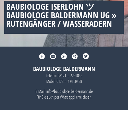
BAUBIOLOGE ISERLOHN ツ
BAUBIOLOGE BALDERMANN UG »
RUTENGÄNGER / WASSERADERN
BAUBIOLOGE BALDERMANN
Telefon:
08121 – 2259056
Mobil:
0178 – 4 91 39 38
E-Mail: info@baubiologe-baldermann.de
Für Sie auch per
Whatsapp!
erreichbar.