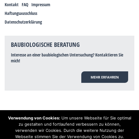
Kontakt
FAQ
Impressum
Haftungsausschluss
Datenschutzerklärung
BAUBIOLOGISCHE BERATUNG
Interesse an einer baubiologischen Untersuchung? Kontaktieren Sie
mich!
MEHR ERFAHREN
Verwendung von Cookies:
Um unsere Webseite für Sie optimal
Hinweis: Trotz zahlreicher Studien, die einen Zusammenhang zwischen
zu gestalten und fortlaufend verbessern zu können,
Elektrosmog und gesundheitlichen Problemen aufzeigen, ist es von der
verwenden wir Cookies. Durch die weitere Nutzung der
praktischen Schulmedizin bisher wissenschaftlich nicht anerkannt, dass
Elektrosmog und Erdstrahlen gesundheitliche Auswirkungen haben können.
Webseite stimmen Sie der Verwendung von Cookies zu.