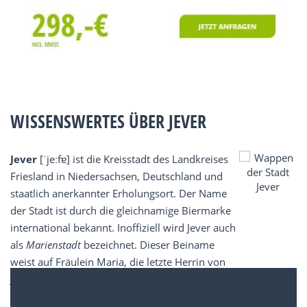
WISSENSWERTES ÜBER JEVER
Jever
[ˈjeːfɐ] ist die Kreisstadt des Landkreises
Friesland in Niedersachsen, Deutschland und
staatlich anerkannter Erholungsort. Der Name
der Stadt ist durch die gleichnamige Biermarke
international bekannt. Inoffiziell wird Jever auch
als
Marienstadt
bezeichnet. Dieser Beiname
weist auf Fräulein Maria, die letzte Herrin von
Jever, hin. Sie verlieh Jever 1536 die Stadtrechte.
Die Bewohner Jevers heißen
Jeveraner
.