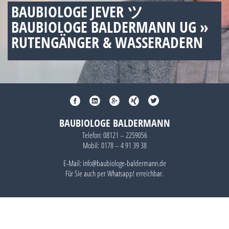
BAUBIOLOGE JEVER ツ
BAUBIOLOGE BALDERMANN UG »
RUTENGÄNGER & WASSERADERN
BAUBIOLOGE BALDERMANN
Telefon:
08121 – 2259056
Mobil:
0178 – 4 91 39 38
E-Mail: info@baubiologe-baldermann.de
Für Sie auch per
Whatsapp!
erreichbar.