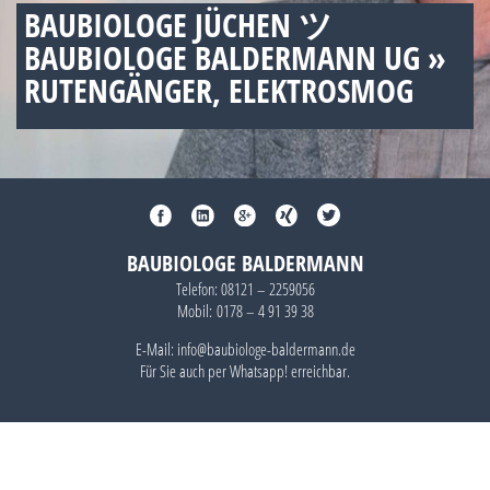
BAUBIOLOGE JÜCHEN ツ
BAUBIOLOGE BALDERMANN UG »
RUTENGÄNGER, ELEKTROSMOG
BAUBIOLOGE BALDERMANN
Telefon:
08121 – 2259056
Mobil:
0178 – 4 91 39 38
E-Mail: info@baubiologe-baldermann.de
Für Sie auch per
Whatsapp!
erreichbar.