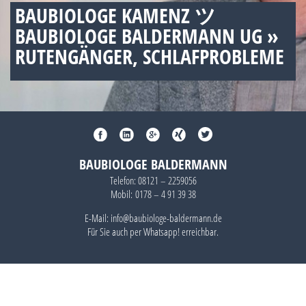
BAUBIOLOGE KAMENZ ツ
BAUBIOLOGE BALDERMANN UG »
RUTENGÄNGER, SCHLAFPROBLEME
BAUBIOLOGE BALDERMANN
Telefon:
08121 – 2259056
Mobil:
0178 – 4 91 39 38
E-Mail: info@baubiologe-baldermann.de
Für Sie auch per
Whatsapp!
erreichbar.