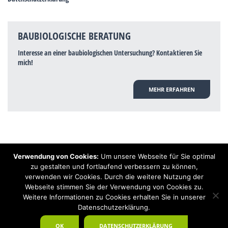
BAUBIOLOGISCHE BERATUNG
Interesse an einer baubiologischen Untersuchung? Kontaktieren Sie
mich!
MEHR ERFAHREN
Verwendung von Cookies:
Um unsere Webseite für Sie optimal
Hinweis: Trotz zahlreicher Studien, die einen Zusammenhang zwischen
zu gestalten und fortlaufend verbessern zu können,
Elektrosmog und gesundheitlichen Problemen aufzeigen, ist es von der
verwenden wir Cookies. Durch die weitere Nutzung der
praktischen Schulmedizin bisher wissenschaftlich nicht anerkannt, dass
Elektrosmog und Erdstrahlen gesundheitliche Auswirkungen haben können.
Webseite stimmen Sie der Verwendung von Cookies zu.
Ähnliches galt auch über Jahrzehnte für die Akkupunktur und die
Weitere Informationen zu Cookies erhalten Sie in unserer
Homöopathie. Sie suchen einen Baubiologen? Baubiologe Baldermnn - Ihr
Datenschutzerklärung.
Spezialist für gesunden Schlaf!
OK
DATENSCHUTZERKLÄRUNG