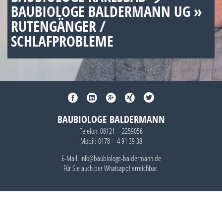
BAUBIOLOGE BALDERMANN UG »
RUTENGÄNGER /
SCHLAFPROBLEME
BAUBIOLOGE BALDERMANN
Telefon:
08121 – 2259056
Mobil:
0178 – 4 91 39 38
E-Mail: info@baubiologe-baldermann.de
Für Sie auch per
Whatsapp!
erreichbar.