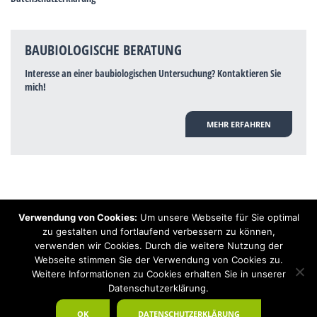
BAUBIOLOGISCHE BERATUNG
Interesse an einer baubiologischen Untersuchung? Kontaktieren Sie
mich!
MEHR ERFAHREN
Verwendung von Cookies:
Um unsere Webseite für Sie optimal
Hinweis: Trotz zahlreicher Studien, die einen Zusammenhang zwischen
zu gestalten und fortlaufend verbessern zu können,
Elektrosmog und gesundheitlichen Problemen aufzeigen, ist es von der
verwenden wir Cookies. Durch die weitere Nutzung der
praktischen Schulmedizin bisher wissenschaftlich nicht anerkannt, dass
Elektrosmog und Erdstrahlen gesundheitliche Auswirkungen haben können.
Webseite stimmen Sie der Verwendung von Cookies zu.
Ähnliches galt auch über Jahrzehnte für die Akkupunktur und die
Weitere Informationen zu Cookies erhalten Sie in unserer
Homöopathie. Sie suchen einen Baubiologen? Baubiologe Baldermnn - Ihr
Datenschutzerklärung.
Spezialist für gesunden Schlaf!
OK
DATENSCHUTZERKLÄRUNG