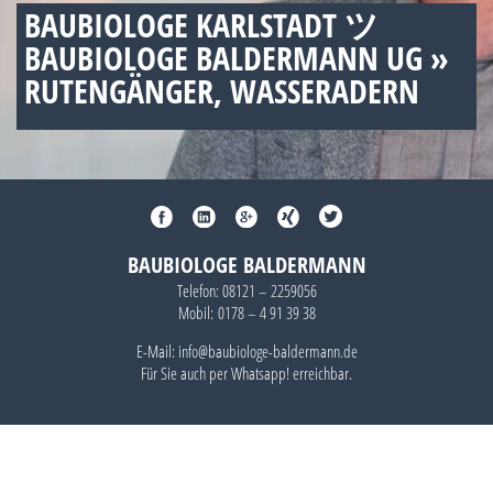
BAUBIOLOGE KARLSTADT ツ
BAUBIOLOGE BALDERMANN UG »
RUTENGÄNGER, WASSERADERN
BAUBIOLOGE BALDERMANN
Telefon:
08121 – 2259056
Mobil:
0178 – 4 91 39 38
E-Mail: info@baubiologe-baldermann.de
Für Sie auch per
Whatsapp!
erreichbar.