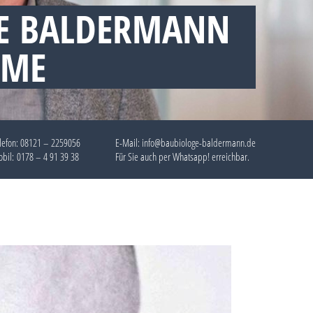
E BALDERMANN
EME
lefon:
08121 – 2259056
E-Mail: info@baubiologe-baldermann.de
bil:
0178 – 4 91 39 38
Für Sie auch per
Whatsapp!
erreichbar.