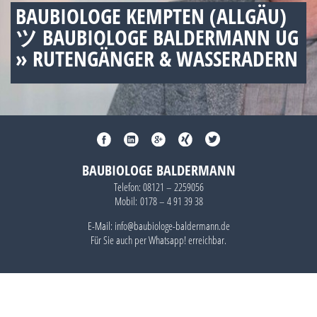
BAUBIOLOGE KEMPTEN (ALLGÄU)
ツ BAUBIOLOGE BALDERMANN UG
» RUTENGÄNGER & WASSERADERN
BAUBIOLOGE BALDERMANN
Telefon:
08121 – 2259056
Mobil:
0178 – 4 91 39 38
E-Mail: info@baubiologe-baldermann.de
Für Sie auch per
Whatsapp!
erreichbar.