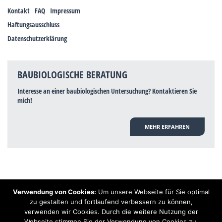
Kontakt
FAQ
Impressum
Haftungsausschluss
Datenschutzerklärung
BAUBIOLOGISCHE BERATUNG
Interesse an einer baubiologischen Untersuchung? Kontaktieren Sie
mich!
MEHR ERFAHREN
Verwendung von Cookies:
Um unsere Webseite für Sie optimal
Hinweis: Trotz zahlreicher Studien, die einen Zusammenhang zwischen
zu gestalten und fortlaufend verbessern zu können,
Elektrosmog und gesundheitlichen Problemen aufzeigen, ist es von der
verwenden wir Cookies. Durch die weitere Nutzung der
praktischen Schulmedizin bisher wissenschaftlich nicht anerkannt, dass
Elektrosmog und Erdstrahlen gesundheitliche Auswirkungen haben können.
Webseite stimmen Sie der Verwendung von Cookies zu.