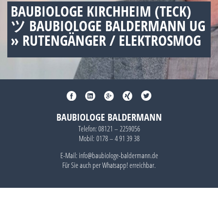
BAUBIOLOGE KIRCHHEIM (TECK)
ツ BAUBIOLOGE BALDERMANN UG
» RUTENGÄNGER / ELEKTROSMOG
BAUBIOLOGE BALDERMANN
Telefon:
08121 – 2259056
Mobil:
0178 – 4 91 39 38
E-Mail: info@baubiologe-baldermann.de
Für Sie auch per
Whatsapp!
erreichbar.