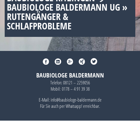
BAUBIOLOGE BALDERMANN UG »
RUTENGÄNGER &
SCHLAFPROBLEME
BAUBIOLOGE BALDERMANN
Telefon:
08121 – 2259056
Mobil:
0178 – 4 91 39 38
E-Mail: info@baubiologe-baldermann.de
Für Sie auch per
Whatsapp!
erreichbar.