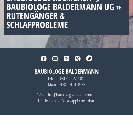
BAUBIOLOGE BALDERMANN UG »
RUTENGÄNGER &
SCHLAFPROBLEME
BAUBIOLOGE BALDERMANN
Telefon:
08121 – 2259056
Mobil:
0178 – 4 91 39 38
E-Mail: info@baubiologe-baldermann.de
Für Sie auch per
Whatsapp!
erreichbar.