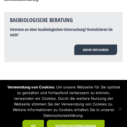
BAUBIOLOGISCHE BERATUNG
Interesse an einer baubiologischen Untersuchung? Kontaktieren Sie
mich!
MEHR ERFAHREN
Verwendung von Cookies:
Um unsere Webseite für Sie optimal
Hinweis: Trotz zahlreicher Studien, die einen Zusammenhang zwischen
zu gestalten und fortlaufend verbessern zu können,
Elektrosmog und gesundheitlichen Problemen aufzeigen, ist es von der
verwenden wir Cookies. Durch die weitere Nutzung der
praktischen Schulmedizin bisher wissenschaftlich nicht anerkannt, dass
Elektrosmog und Erdstrahlen gesundheitliche Auswirkungen haben können.
Webseite stimmen Sie der Verwendung von Cookies zu.
Ähnliches galt auch über Jahrzehnte für die Akkupunktur und die
Weitere Informationen zu Cookies erhalten Sie in unserer
Homöopathie. Sie suchen einen Baubiologen? Baubiologe Baldermnn - Ihr
Datenschutzerklärung.
Spezialist für gesunden Schlaf!
OK
DATENSCHUTZERKLÄRUNG