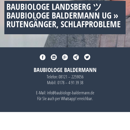
BAUBIOLOGE LANDSBERG ツ
BAUBIOLOGE BALDERMANN UG »
RUTENGÄNGER, SCHLAFPROBLEME
BAUBIOLOGE BALDERMANN
Telefon:
08121 – 2259056
Mobil:
0178 – 4 91 39 38
E-Mail: info@baubiologe-baldermann.de
Für Sie auch per
Whatsapp!
erreichbar.