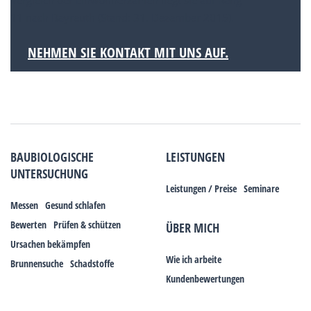
Vergleich der Einwohnerzahlen liegt sie auf Rang
11 nach Bayreuth (Stand: 31. Dezember 2015).
NEHMEN SIE KONTAKT MIT UNS AUF.
BAUBIOLOGISCHE
LEISTUNGEN
UNTERSUCHUNG
Leistungen / Preise
Seminare
Messen
Gesund schlafen
Bewerten
Prüfen & schützen
ÜBER MICH
Ursachen bekämpfen
Wie ich arbeite
Brunnensuche
Schadstoffe
Kundenbewertungen