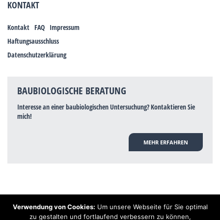
KONTAKT
Kontakt
FAQ
Impressum
Haftungsausschluss
Datenschutzerklärung
BAUBIOLOGISCHE BERATUNG
Interesse an einer baubiologischen Untersuchung? Kontaktieren Sie
mich!
MEHR ERFAHREN
Verwendung von Cookies:
Um unsere Webseite für Sie optimal
Hinweis: Trotz zahlreicher Studien, die einen Zusammenhang zwischen
zu gestalten und fortlaufend verbessern zu können,
Elektrosmog und gesundheitlichen Problemen aufzeigen, ist es von der