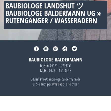
BAUBIOLOGE LANDSHUT ツ
BAUBIOLOGE BALDERMANN UG »
RUTENGÄNGER / WASSERADERN
BAUBIOLOGE BALDERMANN
Telefon:
08121 – 2259056
Mobil:
0178 – 4 91 39 38
E-Mail: info@baubiologe-baldermann.de
Für Sie auch per
Whatsapp!
erreichbar.