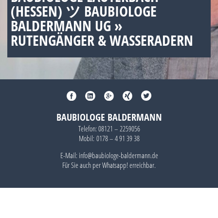
(HESSEN) ツ BAUBIOLOGE
BALDERMANN UG »
RUTENGÄNGER & WASSERADERN
BAUBIOLOGE BALDERMANN
Telefon:
08121 – 2259056
Mobil:
0178 – 4 91 39 38
E-Mail: info@baubiologe-baldermann.de
Für Sie auch per
Whatsapp!
erreichbar.