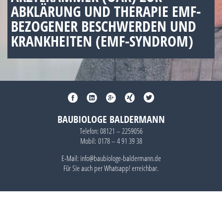
ABKLÄRUNG UND THERAPIE EMF-
BEZOGENER BESCHWERDEN UND
KRANKHEITEN (EMF-SYNDROM)
BAUBIOLOGE BALDERMANN
Telefon:
08121 – 2259056
Mobil:
0178 – 4 91 39 38
E-Mail: info@baubiologe-baldermann.de
Für Sie auch per
Whatsapp!
erreichbar.