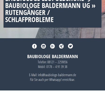
BAUBIOLOGE BALDERMANN UG »
RUTENGÄNGER /
SCHLAFPROBLEME
BAUBIOLOGE BALDERMANN
Telefon:
08121 – 2259056
Mobil:
0178 – 4 91 39 38
E-Mail: info@baubiologe-baldermann.de
Für Sie auch per
Whatsapp!
erreichbar.