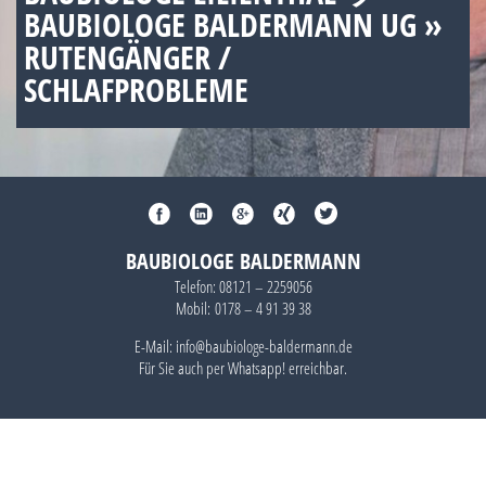
BAUBIOLOGE BALDERMANN UG »
RUTENGÄNGER /
SCHLAFPROBLEME
BAUBIOLOGE BALDERMANN
Telefon:
08121 – 2259056
Mobil:
0178 – 4 91 39 38
E-Mail: info@baubiologe-baldermann.de
Für Sie auch per
Whatsapp!
erreichbar.