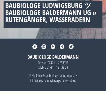
BAUBIOLOGE LUDWIGSBURG ツ
BAUBIOLOGE BALDERMANN UG »
RUTENGÄNGER, WASSERADERN
BAUBIOLOGE BALDERMANN
Telefon:
08121 – 2259056
Mobil:
0178 – 4 91 39 38
E-Mail: info@baubiologe-baldermann.de
Für Sie auch per
Whatsapp!
erreichbar.