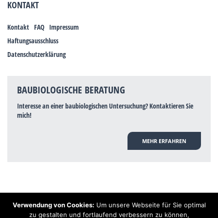
KONTAKT
Kontakt
FAQ
Impressum
Haftungsausschluss
Datenschutzerklärung
BAUBIOLOGISCHE BERATUNG
Interesse an einer baubiologischen Untersuchung? Kontaktieren Sie
mich!
MEHR ERFAHREN
Verwendung von Cookies:
Um unsere Webseite für Sie optimal
Hinweis: Trotz zahlreicher Studien, die einen Zusammenhang zwischen
zu gestalten und fortlaufend verbessern zu können,
Elektrosmog und gesundheitlichen Problemen aufzeigen, ist es von der