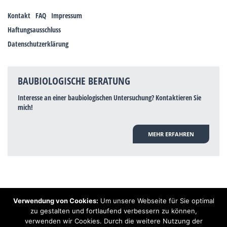
Kontakt
FAQ
Impressum
Haftungsausschluss
Datenschutzerklärung
BAUBIOLOGISCHE BERATUNG
Interesse an einer baubiologischen Untersuchung? Kontaktieren Sie
mich!
MEHR ERFAHREN
Verwendung von Cookies:
Um unsere Webseite für Sie optimal
Hinweis: Trotz zahlreicher Studien, die einen Zusammenhang zwischen
zu gestalten und fortlaufend verbessern zu können,
Elektrosmog und gesundheitlichen Problemen aufzeigen, ist es von der
verwenden wir Cookies. Durch die weitere Nutzung der
praktischen Schulmedizin bisher wissenschaftlich nicht anerkannt, dass