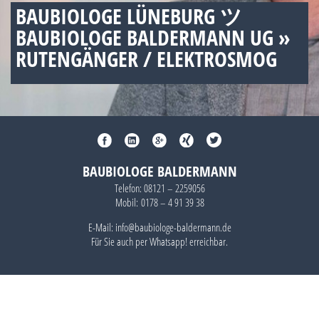
BAUBIOLOGE LÜNEBURG ツ
BAUBIOLOGE BALDERMANN UG »
RUTENGÄNGER / ELEKTROSMOG
BAUBIOLOGE BALDERMANN
Telefon:
08121 – 2259056
Mobil:
0178 – 4 91 39 38
E-Mail: info@baubiologe-baldermann.de
Für Sie auch per
Whatsapp!
erreichbar.