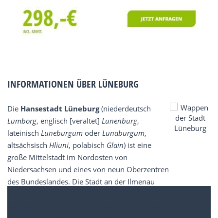
INFORMATIONEN ÜBER LÜNEBURG
Die
Hansestadt Lüneburg
(niederdeutsch
Lümborg
, englisch [veraltet]
Lunenburg
,
lateinisch
Luneburgum
oder
Lunaburgum
,
altsächsisch
Hliuni
, polabisch
Glain
) ist eine
große Mittelstadt im Nordosten von
Niedersachsen und eines von neun Oberzentren
des Bundeslandes. Die Stadt an der Ilmenau
liegt ungefähr 50 Kilometer südöstlich von
Hamburg am Rande der Lüneburger Heide und