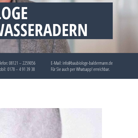
LOGE
WASSERADERN
lefon:
08121 – 2259056
E-Mail: info@baubiologe-baldermann.de
bil:
0178 – 4 91 39 38
Für Sie auch per
Whatsapp!
erreichbar.