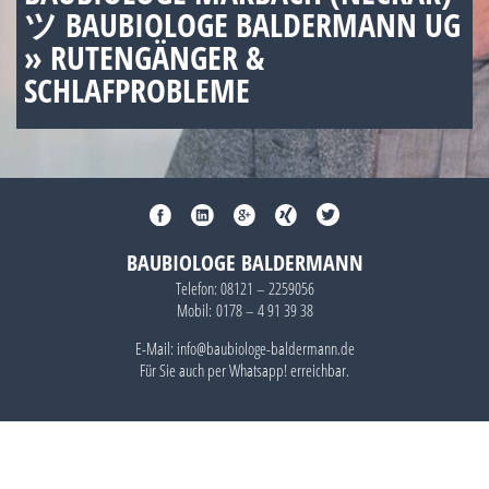
ツ BAUBIOLOGE BALDERMANN UG
» RUTENGÄNGER &
SCHLAFPROBLEME
BAUBIOLOGE BALDERMANN
Telefon:
08121 – 2259056
Mobil:
0178 – 4 91 39 38
E-Mail: info@baubiologe-baldermann.de
Für Sie auch per
Whatsapp!
erreichbar.