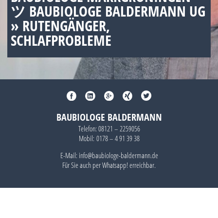
ツ BAUBIOLOGE BALDERMANN UG
» RUTENGÄNGER,
SCHLAFPROBLEME
BAUBIOLOGE BALDERMANN
Telefon:
08121 – 2259056
Mobil:
0178 – 4 91 39 38
E-Mail: info@baubiologe-baldermann.de
Für Sie auch per
Whatsapp!
erreichbar.