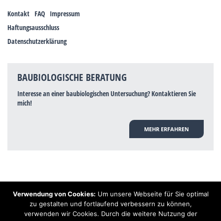
Kontakt
FAQ
Impressum
Haftungsausschluss
Datenschutzerklärung
BAUBIOLOGISCHE BERATUNG
Interesse an einer baubiologischen Untersuchung? Kontaktieren Sie
mich!
MEHR ERFAHREN
Verwendung von Cookies:
Um unsere Webseite für Sie optimal
Hinweis: Trotz zahlreicher Studien, die einen Zusammenhang zwischen
zu gestalten und fortlaufend verbessern zu können,
Elektrosmog und gesundheitlichen Problemen aufzeigen, ist es von der
verwenden wir Cookies. Durch die weitere Nutzung der
praktischen Schulmedizin bisher wissenschaftlich nicht anerkannt, dass