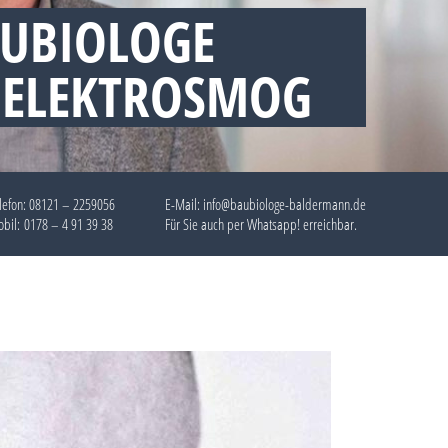
UBIOLOGE
 ELEKTROSMOG
lefon:
08121 – 2259056
E-Mail: info@baubiologe-baldermann.de
bil:
0178 – 4 91 39 38
Für Sie auch per
Whatsapp!
erreichbar.