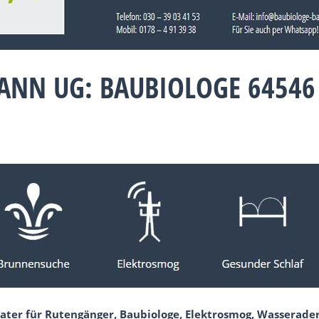
ANN UG: BAUBIOLOGE 64546
ater für Rutengänger, Baubiologe, Elektrosmog, Wasserade