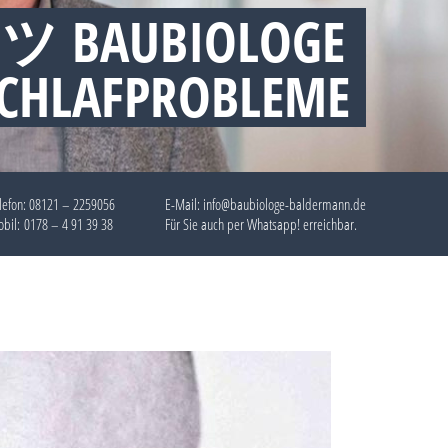
 ツ BAUBIOLOGE
SCHLAFPROBLEME
lefon:
08121 – 2259056
E-Mail: info@baubiologe-baldermann.de
bil:
0178 – 4 91 39 38
Für Sie auch per
Whatsapp!
erreichbar.