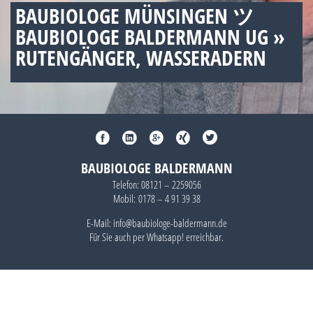
BAUBIOLOGE MÜNSINGEN ツ
BAUBIOLOGE BALDERMANN UG »
RUTENGÄNGER, WASSERADERN
BAUBIOLOGE BALDERMANN
Telefon:
08121 – 2259056
Mobil:
0178 – 4 91 39 38
E-Mail: info@baubiologe-baldermann.de
Für Sie auch per
Whatsapp!
erreichbar.