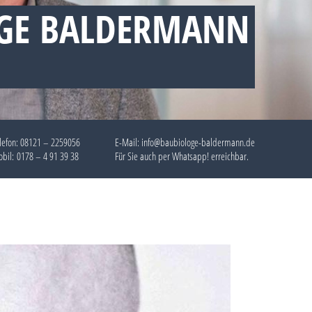
GE BALDERMANN
lefon:
08121 – 2259056
E-Mail: info@baubiologe-baldermann.de
bil:
0178 – 4 91 39 38
Für Sie auch per
Whatsapp!
erreichbar.