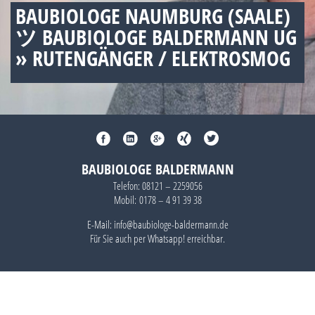
BAUBIOLOGE NAUMBURG (SAALE)
ツ BAUBIOLOGE BALDERMANN UG
» RUTENGÄNGER / ELEKTROSMOG
BAUBIOLOGE BALDERMANN
Telefon:
08121 – 2259056
Mobil:
0178 – 4 91 39 38
E-Mail: info@baubiologe-baldermann.de
Für Sie auch per
Whatsapp!
erreichbar.