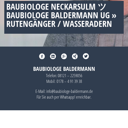
BAUBIOLOGE NECKARSULM ツ
BAUBIOLOGE BALDERMANN UG »
RUTENGÄNGER / WASSERADERN
BAUBIOLOGE BALDERMANN
Telefon:
08121 – 2259056
Mobil:
0178 – 4 91 39 38
E-Mail: info@baubiologe-baldermann.de
Für Sie auch per
Whatsapp!
erreichbar.