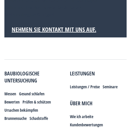
Heilbronn und ein Mittelzentrum in der Region
Heilbronn-Franken sowie der äußeren
Metropolregion Stuttgart.
NEHMEN SIE KONTAKT MIT UNS AUF.
BAUBIOLOGISCHE
LEISTUNGEN
UNTERSUCHUNG
Leistungen / Preise
Seminare
Messen
Gesund schlafen
Bewerten
Prüfen & schützen
ÜBER MICH
Ursachen bekämpfen
Wie ich arbeite
Brunnensuche
Schadstoffe
Kundenbewertungen