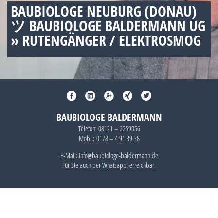
BAUBIOLOGE NEUBURG (DONAU)
ツ BAUBIOLOGE BALDERMANN UG
» RUTENGÄNGER / ELEKTROSMOG
BAUBIOLOGE BALDERMANN
Telefon:
08121 – 2259056
Mobil:
0178 – 4 91 39 38
E-Mail: info@baubiologe-baldermann.de
Für Sie auch per
Whatsapp!
erreichbar.