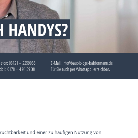
H HANDYS?
lefon:
08121 – 2259056
E-Mail: info@baubiologe-baldermann.de
bil:
0178 – 4 91 39 38
Für Sie auch per
Whatsapp!
erreichbar.
uchtbarkeit und einer zu häufigen Nutzung von