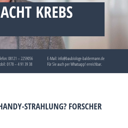
DACHT KREBS
lefon:
08121 – 2259056
E-Mail: info@baubiologe-baldermann.de
bil:
0178 – 4 91 39 38
Für Sie auch per
Whatsapp!
erreichbar.
 HANDY-STRAHLUNG? FORSCHER