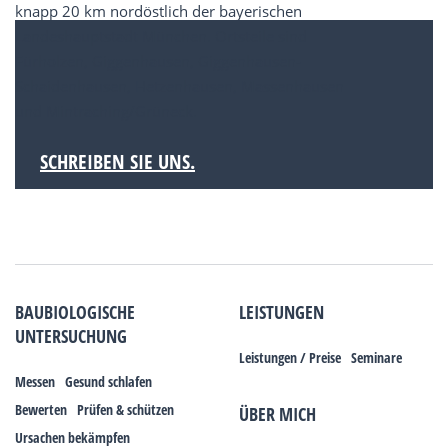
knapp 20 km nordöstlich der bayerischen
Landeshauptstadt München. Ortsteile sind
Fürholzen, Giggenhausen, Giggenhausen-
Schaidenhausen, Hetzenhausen, Massenhausen
und Mintraching/Grüneck.
SCHREIBEN SIE UNS.
BAUBIOLOGISCHE
LEISTUNGEN
UNTERSUCHUNG
Leistungen / Preise
Seminare
Messen
Gesund schlafen
Bewerten
Prüfen & schützen
ÜBER MICH
Ursachen bekämpfen