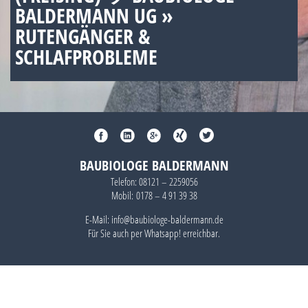
BALDERMANN UG »
RUTENGÄNGER &
SCHLAFPROBLEME
BAUBIOLOGE BALDERMANN
Telefon:
08121 – 2259056
Mobil:
0178 – 4 91 39 38
E-Mail: info@baubiologe-baldermann.de
Für Sie auch per
Whatsapp!
erreichbar.